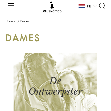
NL
EN
Home
/
/
Dames
DAMES
De
Ontwerpster