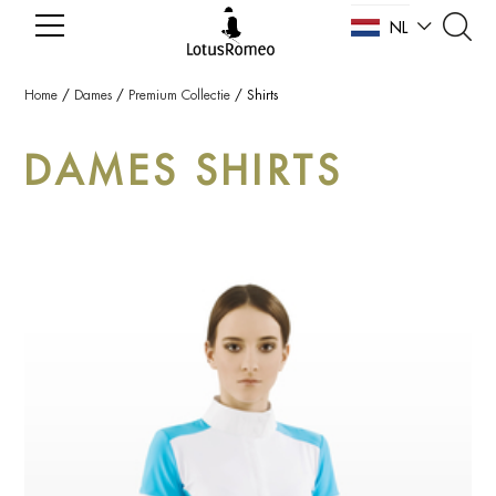
NL
EN
Home
/
Dames
/
Premium Collectie
/
Shirts
DAMES SHIRTS