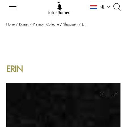
NL
EN
Home
/
Dames
/
Premium Collectie
/
Slipjassen
/
Erin
ERIN